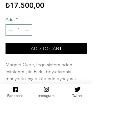
Fiyat
₺17.500,00
Adet
*
ADD TO CART
Magnet Cube, lego sisteminden
esinlenmiştir. Farklı boyutlardaki
manyetik ahşap küplerle oynayarak
kendinize özel tasarımlar
yaratabilirsiniz.
Facebook
İnstagram
Twitter
Manyetik küpler sayesinde, yeterli
miktarda parça kullanılarak farklı
boyutlarda ve şekillerde lambalar
yapılabilir